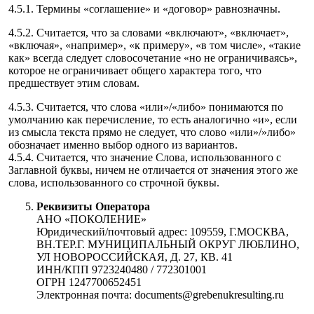
4.5.1. Термины «соглашение» и «договор» равнозначны.
4.5.2. Считается, что за словами «включают», «включает»,
«включая», «например», «к примеру», «в том числе», «такие
как» всегда следует словосочетание «но не ограничиваясь»,
которое не ограничивает общего характера того, что
предшествует этим словам.
4.5.3. Считается, что слова «или»/«либо» понимаются по
умолчанию как перечисление, то есть аналогично «и», если
из смысла текста прямо не следует, что слово «или»/»либо»
обозначает именно выбор одного из вариантов.
4.5.4. Считается, что значение Слова, использованного с
Заглавной буквы, ничем не отличается от значения этого же
слова, использованного со строчной буквы.
Реквизиты Оператора
АНО «ПОКОЛЕНИЕ»
Юридический/почтовый адрес: 109559, Г.МОСКВА,
ВН.ТЕР.Г. МУНИЦИПАЛЬНЫЙ ОКРУГ ЛЮБЛИНО,
УЛ НОВОРОССИЙСКАЯ, Д. 27, КВ. 41
ИНН/КПП 9723240480 / 772301001
ОГРН 1247700652451
Электронная почта: documents@grebenukresulting.ru