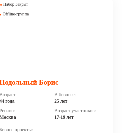
маркетинг, развитие технологических стартапов
Набор Закрыт
на основе искусственного интеллекта.
Offline-группа
Сооснователь нескольких технологических
компаний, эксперт в области репутационного
менеджмента.
Подольный Борис
Возраст
В бизнесе:
44 года
25 лет
Регион:
Возраст участников:
Москва
17-19 лет
Бизнес проекты: