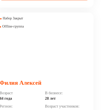
Ресторанный бизнес: ресторанная группа Fresa’s,
Несколько инвест-проектов в общественном
Набор Закрыт
питании.
Offline-группа
Недвижимость.
Девелопмент.
Рынок ценных бумаг.
Автор книги «Духовка. Бизнес как духовный путь».
Филия Алексей
Возраст
В бизнесе:
44 года
28 лет
Регион:
Возраст участников: