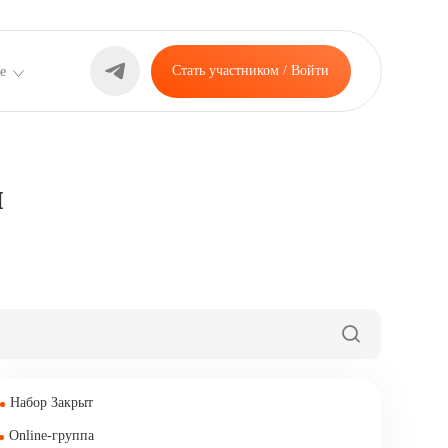
Стать участником / Войти
е
и
Набор Закрыт
Online-группа