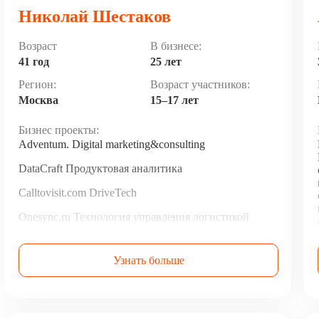
Николай Шестаков
Возраст
В бизнесе:
41 год
25 лет
Регион:
Возраст участников:
Москва
15–17 лет
Бизнес проекты:
Adventum. Digital marketing&consulting
DataCraft Продуктовая аналитика
Calltovisit.com DriveTech
Onesync.ru Технология управления логистикой
YouDo.com Маркетплейс услуг
Узнать больше
Caremybaby.ru Платформа дошкольного обучения