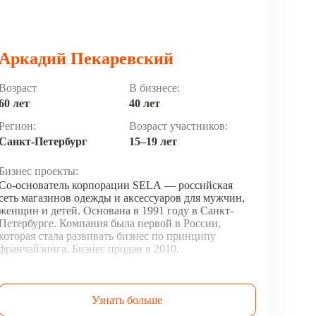
Аркадий Пекаревский
Возраст
В бизнесе:
60 лет
40 лет
Регион:
Возраст участников:
Санкт-Петербург
15–19 лет
Бизнес проекты:
Со-основатель корпорации SELA — российская
сеть магазинов одежды и аксессуаров для мужчин,
женщин и детей. Основана в 1991 году в Санкт-
Петербурге. Компания была первой в России,
которая стала развивать бизнес по принципу
франчайзинга. Бизнес продан в 2010.
Кондитерское производство: Фабрика марципана
«Ацтек», торговая марка Grondart. Выручка
кондитерского производства приближается
Узнать больше
к 1 миллиарду.