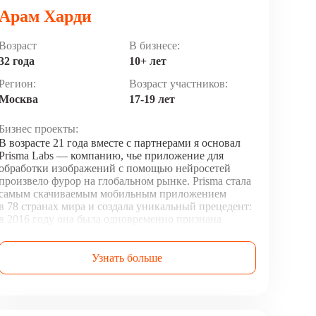
Арам Харди
Возраст
В бизнесе:
32 года
10+ лет
Регион:
Возраст участников:
Москва
17-19 лет
Бизнес проекты:
В возрасте 21 года вместе с партнерами я основал
Prisma Labs — компанию, чье приложение для
обработки изображений с помощью нейросетей
произвело фурор на глобальном рынке. Prisma стала
самым скачиваемым мобильным приложением
в 78 странах мира и создала уникальный прецедент:
в 2016 году она была одновременно признана
приложением года как в App Store, так и в Google
Play. А годом позже Fast Company включила Prisma
Labs в список самых инновационных компаний
Узнать больше
в мире в области ИИ наряду с Google и IBM.
Деятельность компаний: IT-предпринимательство,
международные коммуникации, брендинг,