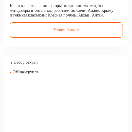
Наши клиенты — инвесторы, предприниматели, топ-
менеджеры и семьи, мы работаем по Сочи, Анапе, Крыму
и горным кластерам: Красная поляна, Архыз, Алтай.
Делаем своих клиентов богаче, приумножая их капитал
и доход.
Узнать больше
Набор открыт
Offline-группа