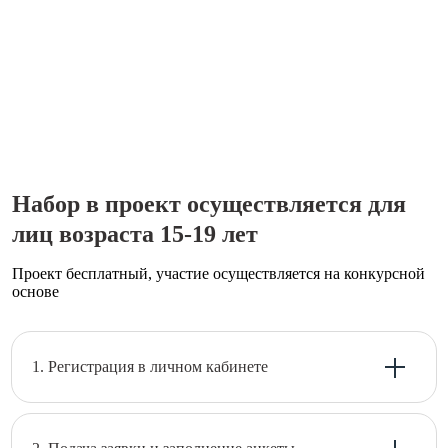
Набор в проект осуществляется для
лиц возраста 15-19 лет
Проект бесплатный, участие осуществляется на конкурсной
основе
1. Регистрация в личном кабинете
Регистрация в проект разделена для лиц достигших 18
лет и несовершеннолетних лиц. Если подростку нет
18, то первый этап регистрации должен провести его
родитель или опекун. Все данные, заполняемые