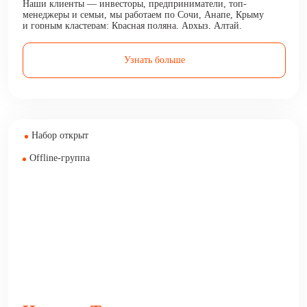
Наши клиенты — инвесторы, предприниматели, топ-
менеджеры и семьи, мы работаем по Сочи, Анапе, Крыму
и горным кластерам: Красная поляна, Архыз, Алтай.
Делаем своих клиентов богаче, приумножая их капитал
и доход.
Узнать больше
Набор открыт
Offline-группа