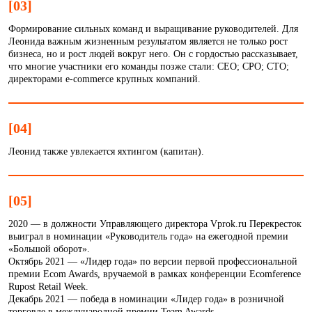
[03]
Формирование сильных команд и выращивание руководителей. Для
Леонида важным жизненным результатом является не только рост
бизнеса, но и рост людей вокруг него. Он с гордостью рассказывает,
что многие участники его команды позже стали: CEO; CPO; CTO;
директорами e-commerce крупных компаний.
[04]
Леонид также увлекается яхтингом (капитан).
[05]
2020 — в должности Управляющего директора Vprok.ru Перекресток
выиграл в номинации «Руководитель года» на ежегодной премии
«Большой оборот».
Октябрь 2021 — «Лидер года» по версии первой профессиональной
премии Ecom Awards, вручаемой в рамках конференции Ecomference
Rupost Retail Week.
Декабрь 2021 — победа в номинации «Лидер года» в розничной
торговле в международной премии Team Awards.