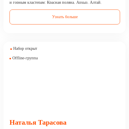
и горным кластерам: Красная поляна, Архыз, Алтай.
Делаем своих клиентов богаче, приумножая их капитал
и доход.
Узнать больше
Набор открыт
Offline-группа
Наталья Тарасова