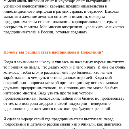
У меня очень широкий опыт и кругозор: опыт выстраивания
успешной корпоративной карьеры; предпринимательства и
инвестиционного портфеля в разных странах и отраслях. Высокая
эмпатия и желание делиться опытом и помогать молодым
предпринимателям строить компании, корпоративные карьеры и
раскрывать таланты. Моя миссия внутренняя - увеличить количество
предпринимателей в России, готовых создавать.
Почему вы решили стать наставником в Поколении?
Когда я заканчивала школу и училась на начальных курсах института,
то понятия не имела, что делать хочу и с чего начать. И мне бы очень
хотелось, чтобы кто-то рассказал мне про бизнесы, кто на чем
зарабатывает, в чем суть и основа разных отраслей. Когда мой
старший сын попросил меня об организации ему встреч с моими
друзьями предпринимателями, то я поняла,что это могло бы быть
интересно многим. Ведь узнать про то как устроен
производственный, банковский, fashion или бизнес по производству
от тех кто построил лидеров в своей индустрии - невероятно
вдохновляюще и дает много практики для будущих решений.
Я сделала череду серий где предприниматели выступали перед
подростками и детально рассказывали как начинали, как двигались,