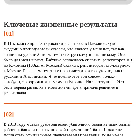
Ключевые жизненные результаты
[01]
В 11-м классе при тестировании в сентябре в Плехановскую
академию преподаватели сказали, что шансов у меня нет, так как
знания на уровне 2- по математике, русскому и английскому. Это
было для меня шоком. Бабушка согласилась оплатить репетиторов и я
из Коломны (100км от Москвы) ездила к репетиторам на электричке
в Москву. Решала математику практически круглосуточно, плюс
русский и Английский. Я не помню этот год совсем, только
автобусы, электрички и шаурму на Выхино. Но я поступила! Это
была первая развилка в моей жизни, где я приняла решение и
реализовала.
[02]
В 2013 году я стала руководителем убыточного банка не имея опыта
работы в банке и не зная никакой нормативной базы. Я даже не
могла стать официальным председателем правления, тк не имела